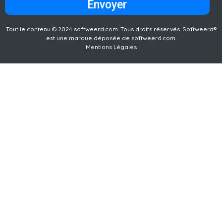
Envoyer
Tout le contenu © 2024 softweerd.com. Tous droits réservés. Softweerd®
est une marque déposée de softweerd.com.
Mentions Légales