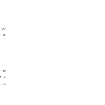
ital
orer
nter
s, y
ting