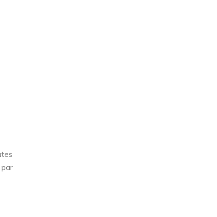
utes
 par